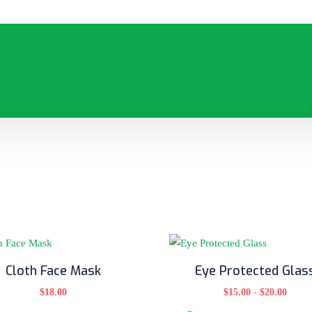
Cloth Face Mask
Eye Protected Glas
$
18.00
$
15.00
-
$
20.00