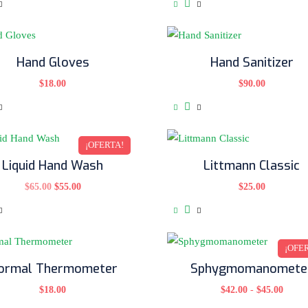
Hand Gloves
Hand Sanitizer
$
18.00
$
90.00
¡OFERTA!
Liquid Hand Wash
Littmann Classic
$
65.00
$
55.00
$
25.00
¡OFE
ormal Thermometer
Sphygmomanomete
$
18.00
$
42.00
-
$
45.00