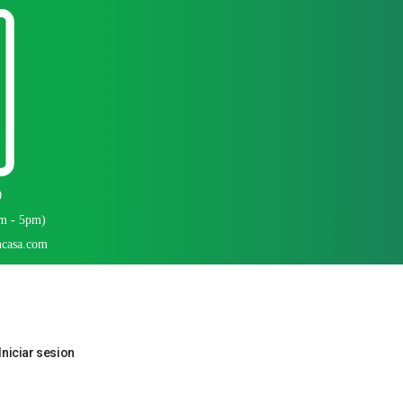
0
am - 5pm)
ncasa.com
Iniciar sesion