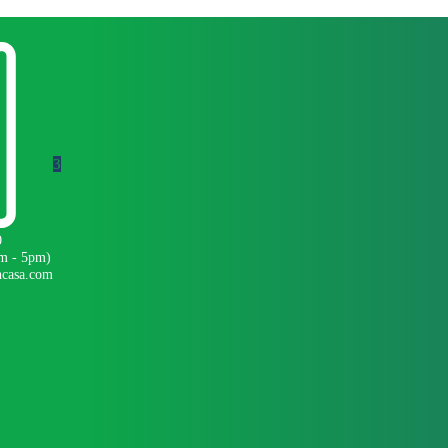
3
0
am - 5pm)
ncasa.com