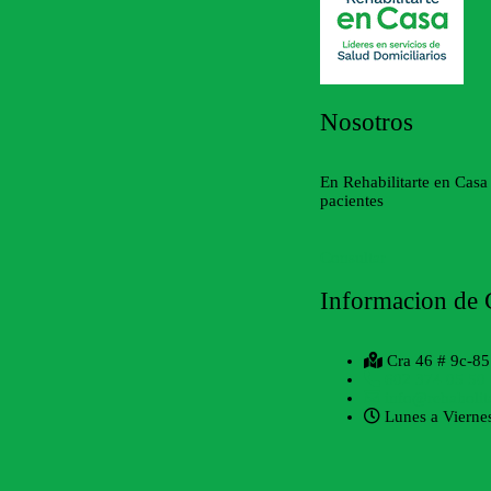
Nosotros
En Rehabilitarte en Casa
pacientes
Consultar
Informacion de 
Cra 46 # 9c-8
602 374 05 50
info@rehabolit
Lunes a Vierne