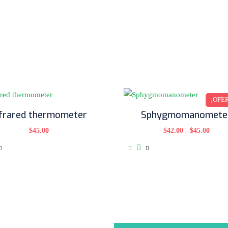
¡OFE
nfrared thermometer
Sphygmomanomete
$
45.00
$
42.00
-
$
45.00