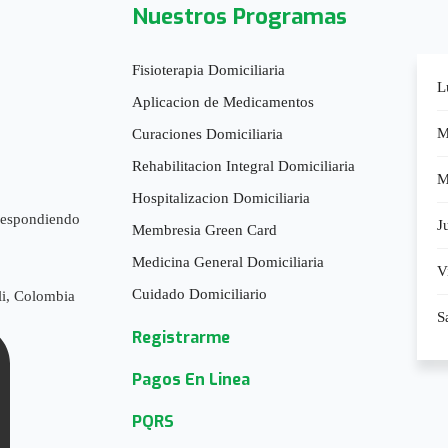
Nuestros Programas
Fisioterapia Domiciliaria
L
Aplicacion de Medicamentos
M
Curaciones Domiciliaria
Rehabilitacion Integral Domiciliaria
M
Hospitalizacion Domiciliaria
 respondiendo
J
Membresia Green Card
Medicina General Domiciliaria
V
Cuidado Domiciliario
li, Colombia
S
Registrarme
Pagos En Linea
PQRS