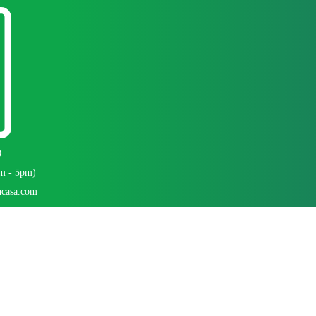
0
am - 5pm)
ncasa.com