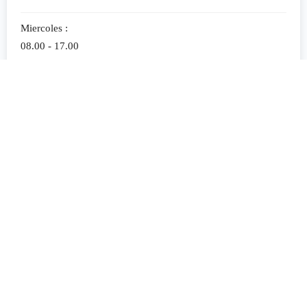
Miercoles :
08.00 - 17.00
Jueves :
08.00 - 17.00
Viernes :
08.00 - 17.00
Sabado :
09.00 - 11.30
Politicas