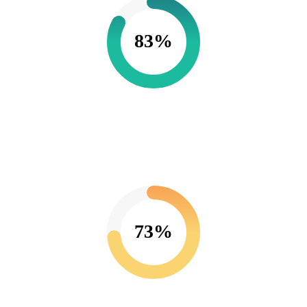
83%
73%